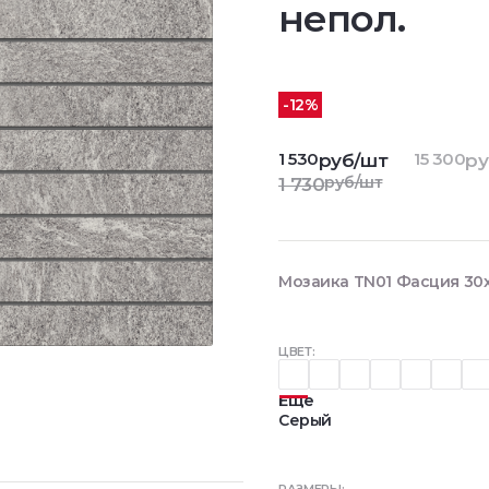
непол.
-12%
1 530
15 300
руб/шт
ру
руб/шт
1 730
Мозаика TN01 Фасция 30x
ЦВЕТ:
Еще
Серый