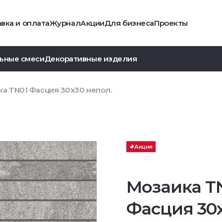
вка и оплата
Журнал
Акции
Для бизнеса
Проекты
ьные смеси
Декоративные изделия
а TN01 Фасция 30x30 непол.
Акция
Мозаика T
Фасция 30