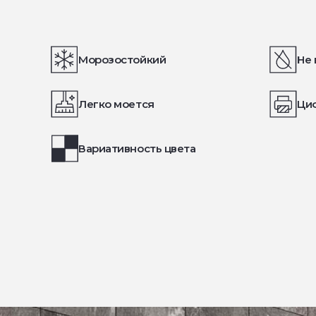
Морозостойкий
Не 
Легко моется
Ци
Вариативность цвета