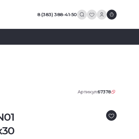
8 (383) 388-41-50
Артикул:
67378
N01
x30