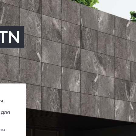
TN
ры
 для
но