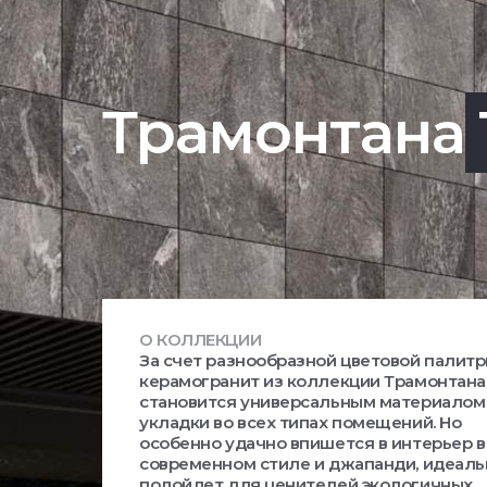
Трамонтана
О КОЛЛЕКЦИИ
За счет разнообразной цветовой палит
керамогранит из коллекции Трамонтана
становится универсальным материалом
укладки во всех типах помещений. Но
особенно удачно впишется в интерьер в
современном стиле и джапанди, идеаль
подойдет для ценителей экологичных