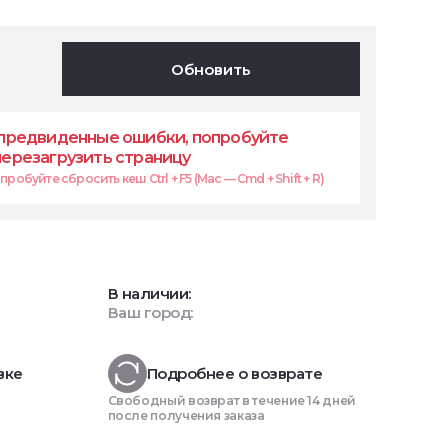
Обновить
предвиденные ошибки, попробуйте
перезагрузить страницу
робуйте сбросить кеш Ctrl + F5 (Mac — Cmd + Shift + R)
В наличии:
Ваш город:
вке
Подробнее о возврате
Свободный возврат в течение 14 дней
после получения заказа