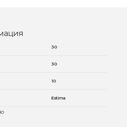
мация
30
30
10
Estima
ью