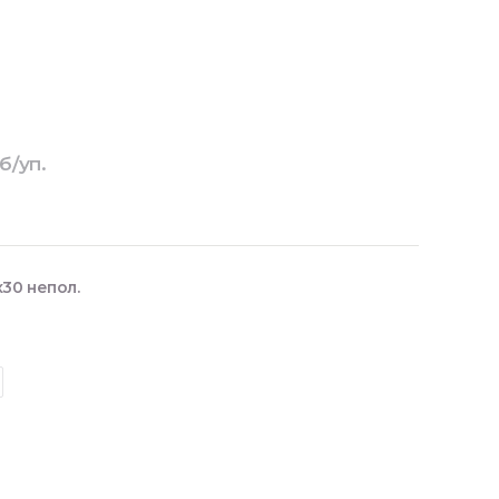
б/уп.
30 непол.