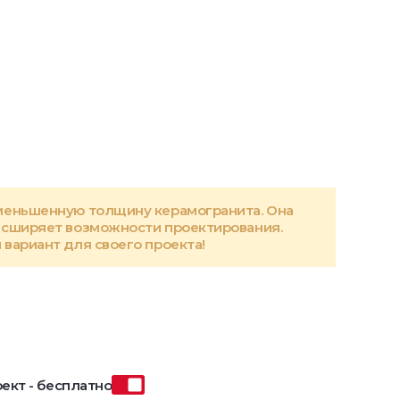
меньшенную толщину керамогранита. Она
асширяет возможности проектирования.
вариант для своего проекта!
ект - бесплатно