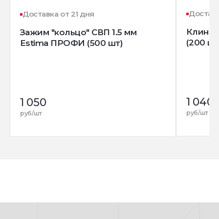
Доставк
Доставка от 21 дня
Клин д
Зажим "кольцо" СВП 1.5 мм
(200 шт
Estima ПРОФИ (500 шт)
1 040
1 050
руб/шт
руб/шт