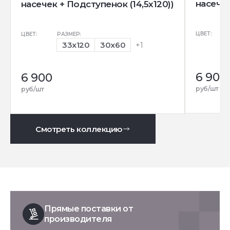
насечек
насечек + Подступенок (14,5x120))
ЦВЕТ:
ЦВЕТ:
РАЗМЕР:
33x120
30x60
+1
6 900
6 900
руб/шт
руб/шт
Смотреть коллекцию
Прямые поставки от
производителя