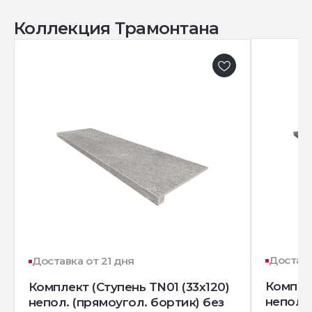
Коллекция Трамонтана
Доставк
Доставка от 21 дня
Комплек
Комплект (Ступень TN01 (33x120)
непол. 
непол. (прямоугол. бортик) без