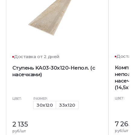
Доставк
Доставка от 2 дней
Комплек
Ступень KA03-30x120-Непол. (с
непол. 
насечками)
насечк
(14,5x12
ЦВЕТ:
ЦВЕТ:
РАЗМЕР:
30x120
33x120
7 265
2 135
руб/шт
руб/шт