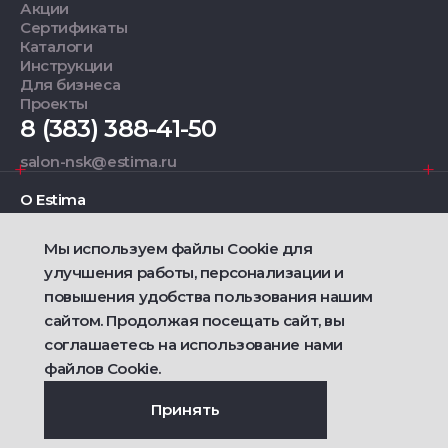
Акции
Сертификаты
Каталоги
Инструкции
Для бизнеса
Проекты
8 (383) 388-41-50
salon-nsk@estima.ru
О Estima
Мы используем файлы Cookie для
Дизайнерам
улучшения работы, персонализации и
повышения удобства пользования нашим
Фирменные салоны
сайтом. Продолжая посещать сайт, вы
соглашаетесь на использование нами
2021 — 2026 © Estima
Политика конфиденциальности
файлов Cookie.
Договор публичной оферты о продаже товаров
Сделано
Ametist IT
Принять
Дизайн
Riverstart