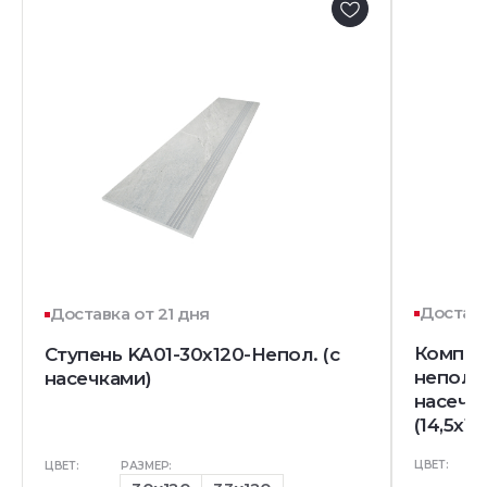
Доставк
Доставка от 21 дня
Комплек
Ступень KA01-30x120-Непол. (с
непол. 
насечками)
насечк
(14,5x12
ЦВЕТ:
ЦВЕТ:
РАЗМЕР: