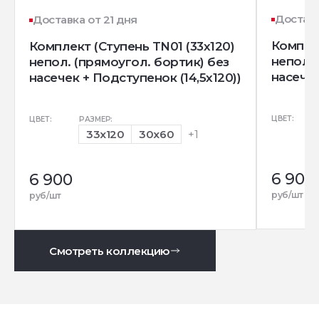
Доставк
Доставка от 21 дня
Комплек
Комплект (Ступень TN01 (33x120)
непол. 
непол. (прямоугол. бортик) без
насечек
насечек + Подступенок (14,5x120))
ЦВЕТ:
ЦВЕТ:
РАЗМЕР:
33x120
30x60
+1
6 900
6 900
руб/шт
руб/шт
Смотреть коллекцию