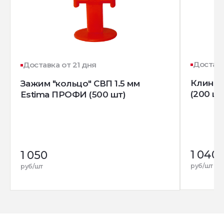
Доставк
Доставка от 21 дня
Клин д
Зажим "кольцо" СВП 1.5 мм
(200 шт
Estima ПРОФИ (500 шт)
1 040
1 050
руб/шт
руб/шт