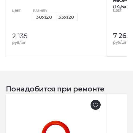
насечк
(14,5x12
ЦВЕТ:
ЦВЕТ:
РАЗМЕР:
30x120
33x120
7 265
2 135
руб/шт
руб/шт
Понадобится при ремонте