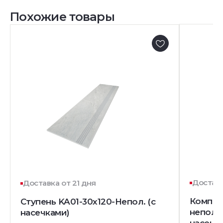
Похожие товары
Доставк
Доставка от 21 дня
Комплек
Ступень KA01-30x120-Непол. (с
непол. 
насечками)