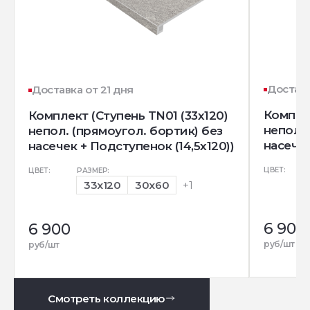
Доставк
Доставка от 21 дня
Комплек
Комплект (Ступень TN01 (33x120)
непол. 
непол. (прямоугол. бортик) без
насечек
насечек + Подступенок (14,5x120))
ЦВЕТ:
ЦВЕТ:
РАЗМЕР:
33x120
30x60
+1
6 900
6 900
руб/шт
руб/шт
Смотреть коллекцию