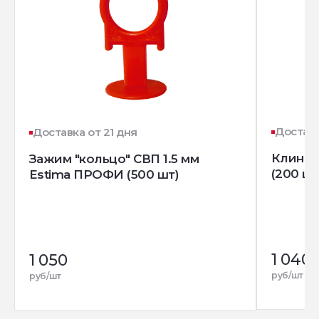
Доставк
Доставка от 21 дня
Клин д
Зажим "кольцо" СВП 1.5 мм
(200 шт
Estima ПРОФИ (500 шт)
1 040
1 050
руб/шт
руб/шт