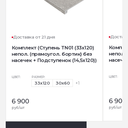
Доставк
Доставка от 21 дня
Комплек
Комплект (Ступень TN01 (33x120)
непол. 
непол. (прямоугол. бортик) без
насечек
насечек + Подступенок (14,5x120))
ЦВЕТ:
ЦВЕТ:
РАЗМЕР:
33x120
30x60
+1
6 900
6 900
руб/шт
руб/шт