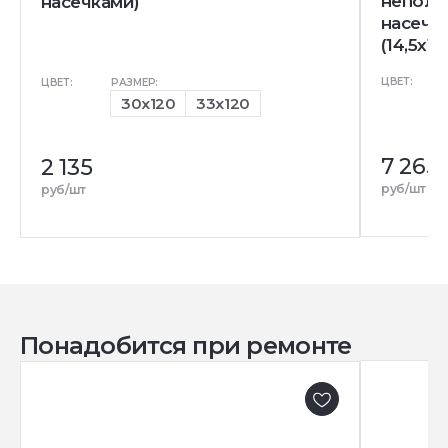
непол. 
насечками)
насечк
(14,5x12
ЦВЕТ:
ЦВЕТ:
РАЗМЕР:
30x120
33x120
7 265
2 135
руб/шт
руб/шт
Понадобится при ремонте