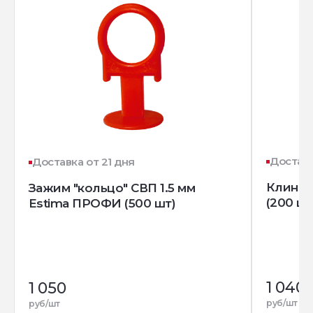
Доставк
Доставка от 21 дня
Клин д
Зажим "кольцо" СВП 1.5 мм
(200 шт
Estima ПРОФИ (500 шт)
1 040
1 050
руб/шт
руб/шт