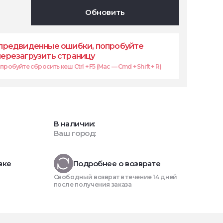
Обновить
предвиденные ошибки, попробуйте
перезагрузить страницу
робуйте сбросить кеш Ctrl + F5 (Mac — Cmd + Shift + R)
В наличии:
Ваш город:
вке
Подробнее о возврате
Свободный возврат в течение 14 дней
после получения заказа