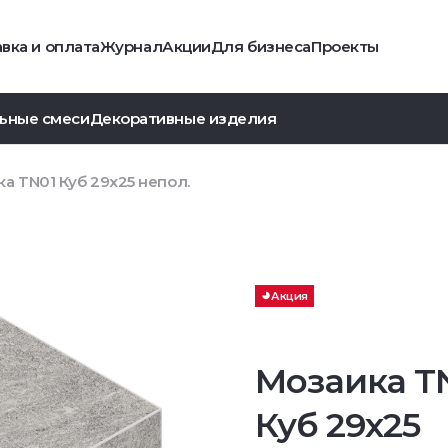
вка и оплата
Журнал
Акции
Для бизнеса
Проекты
ьные смеси
Декоративные изделия
а TN01 Куб 29x25 непол.
Акция
Мозаика T
Куб 29x25