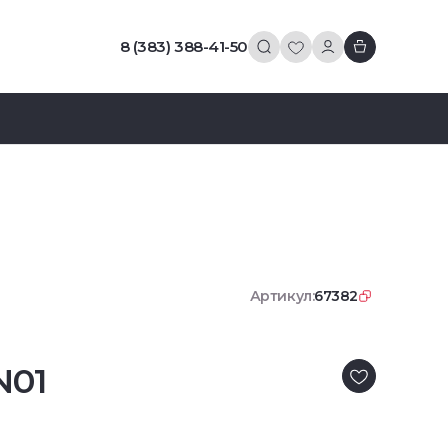
8 (383) 388-41-50
Артикул:
67382
N01