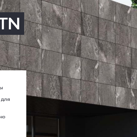
TN
ры
 для
но