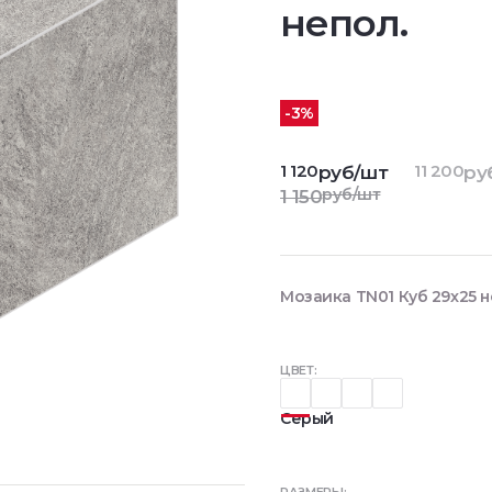
непол.
-3%
1 120
11 200
руб/шт
ру
руб/шт
1 150
Мозаика TN01 Куб 29x25 н
ЦВЕТ:
Серый