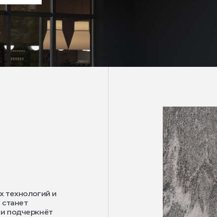
х технологий и
 станет
 и подчеркнёт