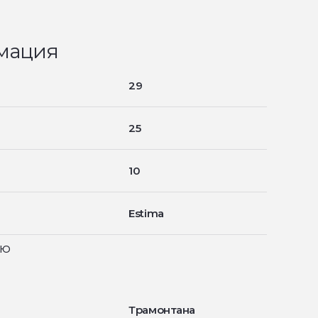
мация
29
25
10
Estima
ью
Трамонтана