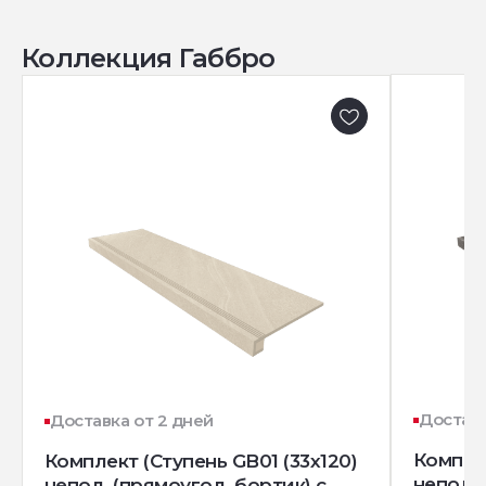
Коллекция Габбро
Доставк
Доставка от 2 дней
Комплек
Комплект (Ступень GB01 (33x120)
непол. 
непол. (прямоугол. бортик) с