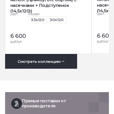
насечк
насечками + Подступенок
(14,5x12
(14,5x120))
ЦВЕТ:
ЦВЕТ:
РАЗМЕР:
33x120
30x120
6 600
6 600
руб/шт
руб/шт
Смотреть коллекцию
Прямые поставки от
производителя