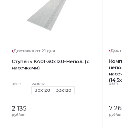
Доставк
Доставка от 21 дня
Комплек
Ступень KA01-30x120-Непол. (с
непол. 
насечками)
насечк
(14,5x12
ЦВЕТ:
ЦВЕТ:
РАЗМЕР:
30x120
33x120
7 265
2 135
руб/шт
руб/шт