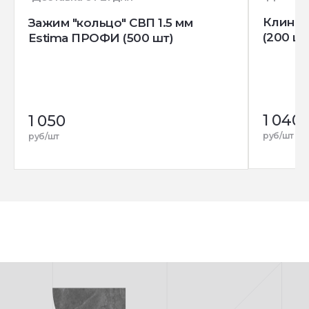
Клин д
Зажим "кольцо" СВП 1.5 мм
(200 шт
Estima ПРОФИ (500 шт)
1 040
1 050
руб/шт
руб/шт