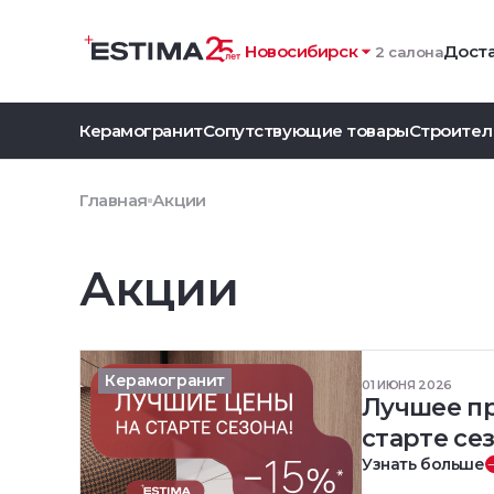
Новосибирск
Доста
2 салона
Керамогранит
Сопутствующие товары
Строител
Главная
Акции
Акции
Керамогранит
01 ИЮНЯ 2026
Лучшее п
старте сез
Узнать больше