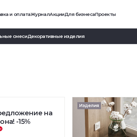
вка и оплата
Журнал
Акции
Для бизнеса
Проекты
ьные смеси
Декоративные изделия
Изделия
редложение на
она! -15%