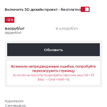
Включить 3D дизайн проект - бесплатно
-12%
840
руб/шт
8 400
руб/уп.
950
руб/шт
Обновить
Возникли непредвиденные ошибки, попробуйте
перезагрузить страницу
Если это не помоглу попробуйте сбросить кеш Ctrl + F5
(Mac — Cmd + Shift + R)
Курьером:
Самовывоз: