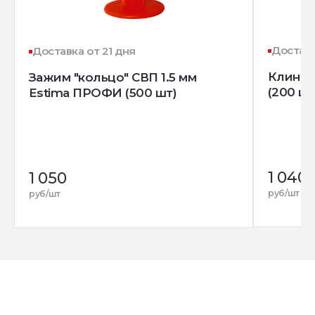
Доставк
Доставка от 21 дня
Клин д
Зажим "кольцо" СВП 1.5 мм
(200 шт
Estima ПРОФИ (500 шт)
1 040
1 050
руб/шт
руб/шт