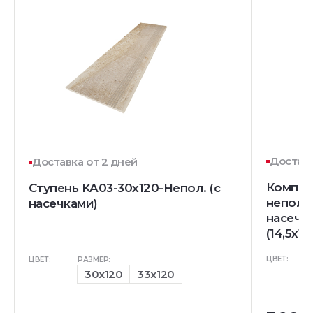
Доставк
Доставка от 2 дней
Комплек
Ступень KA03-30x120-Непол. (с
непол. 
насечками)
насечк
(14,5x12
ЦВЕТ:
ЦВЕТ:
РАЗМЕР:
30x120
33x120