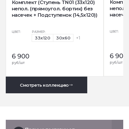
Комплек
Комплект (Ступень TN01 (33x120)
непол. 
непол. (прямоугол. бортик) без
насечек
насечек + Подступенок (14,5x120))
ЦВЕТ:
ЦВЕТ:
РАЗМЕР:
33x120
30x60
+1
6 900
6 900
руб/шт
руб/шт
Смотреть коллекцию