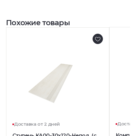
Похожие товары
Доставк
Доставка от 2 дней
Комплек
Ступень KA00-30x120-Непол. (с