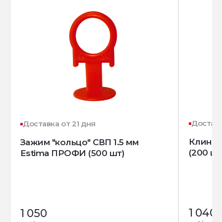
Доставк
Доставка от 21 дня
Клин д
Зажим "кольцо" СВП 1.5 мм
(200 шт
Estima ПРОФИ (500 шт)
1 040
1 050