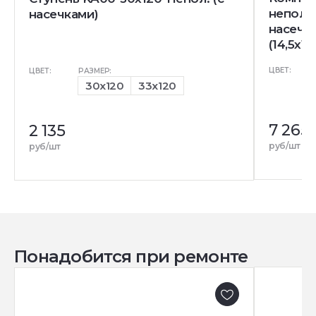
непол. 
насечками)
насечк
(14,5x12
ЦВЕТ:
ЦВЕТ:
РАЗМЕР:
30x120
33x120
7 265
2 135
руб/шт
руб/шт
Понадобится при ремонте