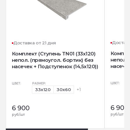
Доставк
Доставка от 21 дня
Комплек
Комплект (Ступень TN01 (33x120)
непол. 
непол. (прямоугол. бортик) без
насечек
насечек + Подступенок (14,5x120))
ЦВЕТ:
ЦВЕТ:
РАЗМЕР:
33x120
30x60
+1
6 900
6 900
руб/шт
руб/шт