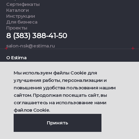
Сертификаты
Каталоги
Инструкции
Для бизнеса
Проекты
8 (383) 388-41-50
salon-nsk@estima.ru
О Estima
Мы используем файлы Cookie для
Дизайнерам
улучшения работы, персонализации и
повышения удобства пользования нашим
Фирменные салоны
сайтом. Продолжая посещать сайт, вы
соглашаетесь на использование нами
2021 — 2026 © Estima
файлов Cookie.
Политика конфиденциальности
Договор публичной оферты о продаже товаров
Сделано
Ametist IT
Принять
Дизайн
Riverstart