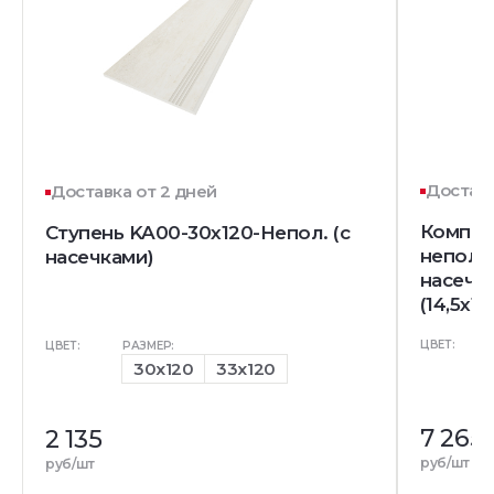
Доставк
Доставка от 2 дней
Комплек
Ступень KA00-30x120-Непол. (с
непол. 
насечками)
насечк
(14,5x12
ЦВЕТ:
ЦВЕТ:
РАЗМЕР:
30x120
33x120
7 265
2 135
руб/шт
руб/шт