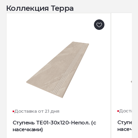
Коллекция Терра
Доставк
Доставка от 21 дня
Ступень
Ступень TE01-30x120-Непол. (с
насечк
насечками)