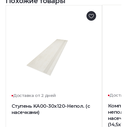
Похожие товары
Доставк
Доставка от 2 дней
Комплек
Ступень KA00-30x120-Непол. (с
непол. 
насечками)
насечк
(14,5x12