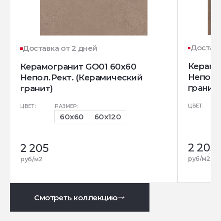
Доставк
Доставка от 2 дней
Керамо
Керамогранит GO01 60x60
Непол.
Непол.Рект. (Керамический
гранит)
гранит)
ЦВЕТ:
ЦВЕТ:
РАЗМЕР:
60x60
60x120
2 205
2 205
руб/м2
руб/м2
Смотреть коллекцию