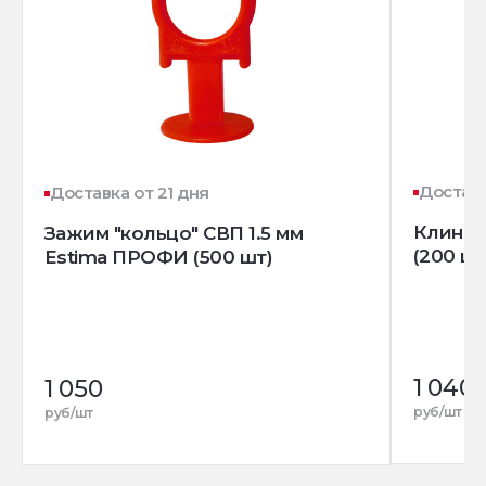
Доставк
Доставка от 21 дня
Клин д
Зажим "кольцо" СВП 1.5 мм
(200 шт
Estima ПРОФИ (500 шт)
1 040
1 050
руб/шт
руб/шт