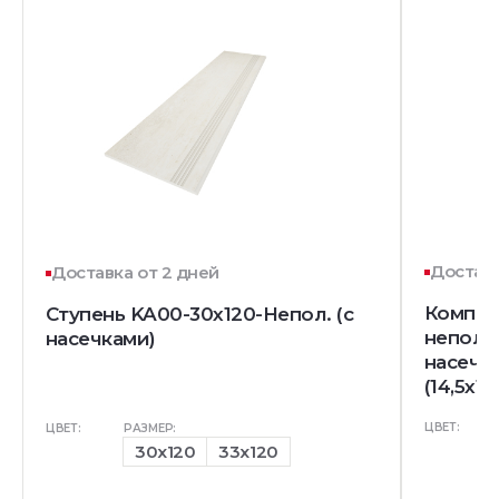
Доставк
Доставка от 2 дней
Комплек
Ступень KA00-30x120-Непол. (с
непол. 
насечками)
насечк
(14,5x12
ЦВЕТ:
ЦВЕТ:
РАЗМЕР:
30x120
33x120