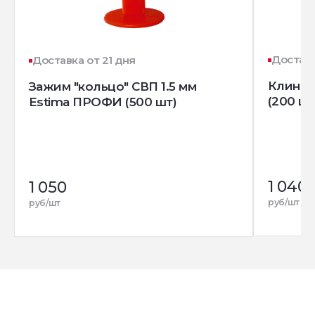
Доставк
Доставка от 21 дня
Клин д
Зажим "кольцо" СВП 1.5 мм
(200 шт
Estima ПРОФИ (500 шт)
1 040
1 050
руб/шт
руб/шт