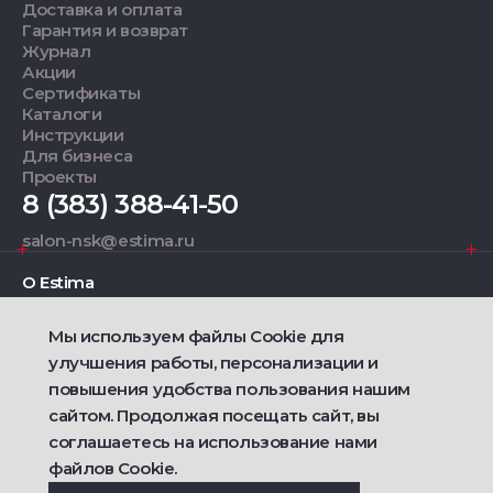
Доставка и оплата
Гарантия и возврат
Журнал
Акции
Сертификаты
Каталоги
Инструкции
Для бизнеса
Проекты
8 (383) 388-41-50
salon-nsk@estima.ru
О Estima
Мы используем файлы Cookie для
Дизайнерам
улучшения работы, персонализации и
повышения удобства пользования нашим
Фирменные салоны
сайтом. Продолжая посещать сайт, вы
соглашаетесь на использование нами
2021 — 2026 © Estima
Политика конфиденциальности
файлов Cookie.
Договор публичной оферты о продаже товаров