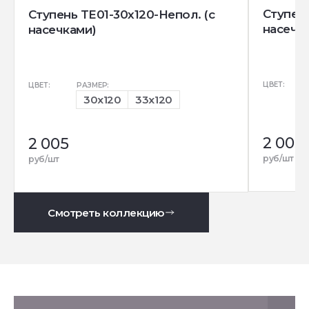
Ступень
Ступень TE01-30x120-Непол. (с
насечк
насечками)
ЦВЕТ:
ЦВЕТ:
РАЗМЕР:
30x120
33x120
2 005
2 005
руб/шт
руб/шт
Смотреть коллекцию