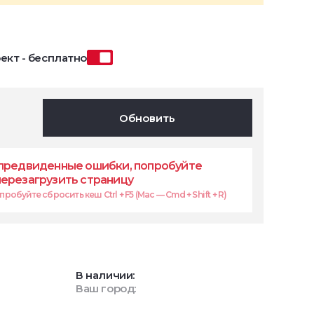
ект - бесплатно
Обновить
предвиденные ошибки, попробуйте
перезагрузить страницу
робуйте сбросить кеш Ctrl + F5 (Mac — Cmd + Shift + R)
В наличии:
Ваш город: