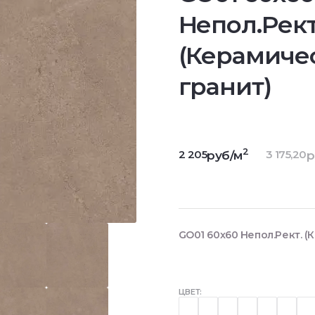
Непол.Рект
(Керамиче
гранит)
2
2 205
3 175,20
руб/м
р
GO01 60x60 Непол.Рект. (
ЦВЕТ: