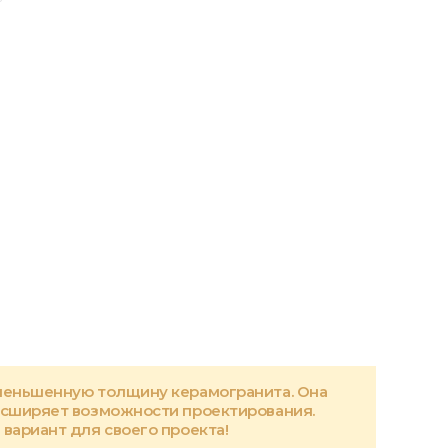
меньшенную толщину керамогранита. Она
асширяет возможности проектирования.
вариант для своего проекта!