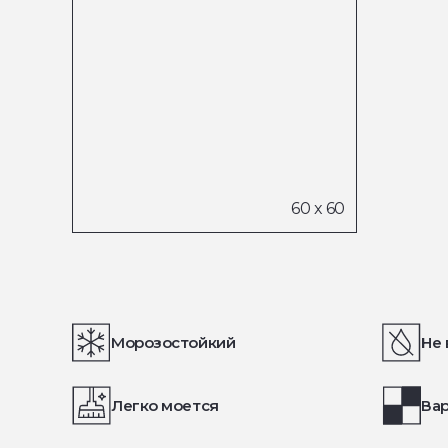
Морозостойкий
Не 
Легко моется
Вар