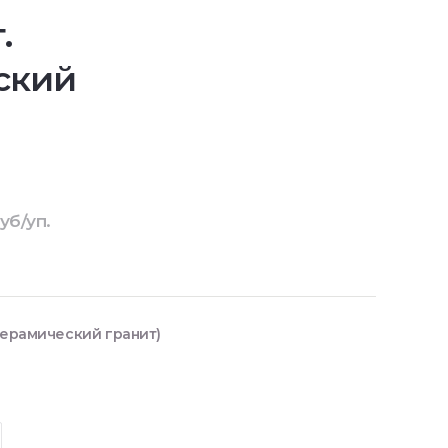
.
ский
уб/уп.
Керамический гранит)