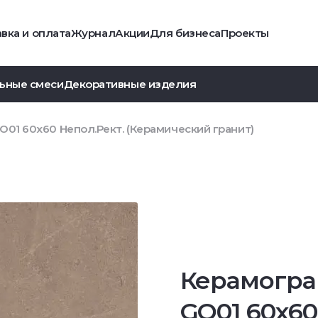
вка и оплата
Журнал
Акции
Для бизнеса
Проекты
ьные смеси
Декоративные изделия
O01 60x60 Непол.Рект. (Керамический гранит)
Керамогра
GO01 60x60