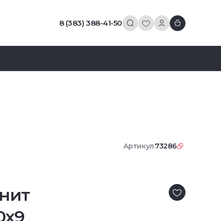
8 (383) 388-41-50
Артикул:
73286
нит
0x9