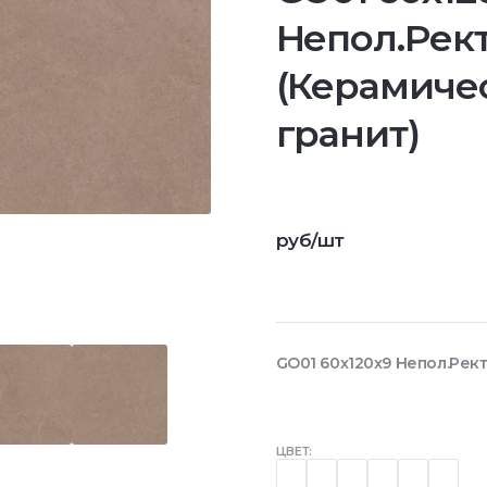
Непол.Рект
(Керамиче
гранит)
руб/шт
GO01 60x120x9 Непол.Рект
ЦВЕТ: