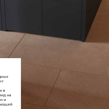
дных
ит
к в
вид на
о и
сающей