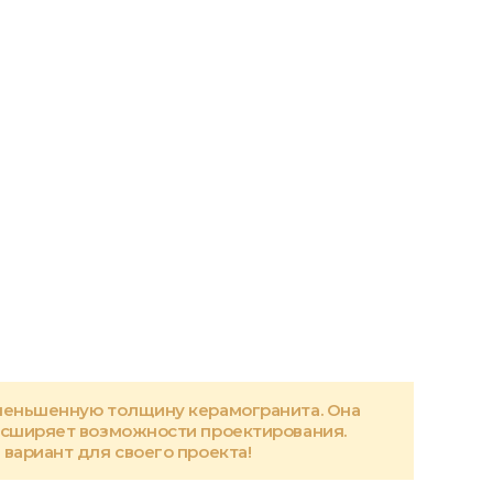
меньшенную толщину керамогранита. Она
асширяет возможности проектирования.
вариант для своего проекта!