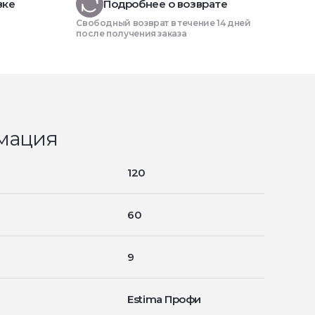
вке
Подробнее о возврате
Свободный возврат в течение 14 дней
после получения заказа
мация
120
60
9
Estima Профи