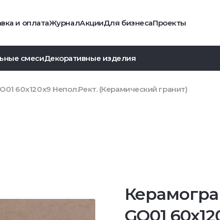
вка и оплата
Журнал
Акции
Для бизнеса
Проекты
ьные смеси
Декоративные изделия
01 60x120x9 Непол.Рект. (Керамический гранит)
Керамогра
GO01 60x12