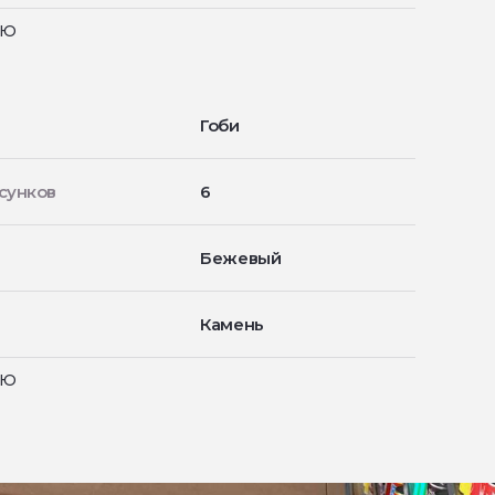
ью
Гоби
сунков
6
Бежевый
Камень
ью