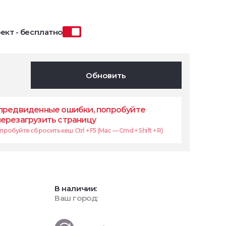
ект - бесплатно
Обновить
предвиденные ошибки, попробуйте
перезагрузить страницу
робуйте сбросить кеш Ctrl + F5 (Mac — Cmd + Shift + R)
В наличии:
Ваш город: