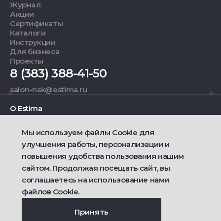
Журнал
Акции
Сертификаты
Каталоги
Инструкции
Для бизнеса
Проекты
8 (383) 388-41-50
salon-nsk@estima.ru
О Estima
Мы используем файлы Cookie для
Дизайнерам
улучшения работы, персонализации и
повышения удобства пользования нашим
Фирменные салоны
сайтом. Продолжая посещать сайт, вы
соглашаетесь на использование нами
2021 — 2026 © Estima
Политика конфиденциальности
файлов Cookie.
Договор публичной оферты о продаже товаров
Сделано
Ametist IT
Принять
Дизайн
Riverstart