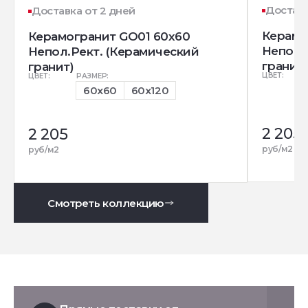
Доставк
Доставка от 2 дней
Керамо
Керамогранит GO01 60x60
Непол.
Непол.Рект. (Керамический
гранит)
гранит)
ЦВЕТ:
ЦВЕТ:
РАЗМЕР:
60x60
60x120
2 205
2 205
руб/м2
руб/м2
Смотреть коллекцию