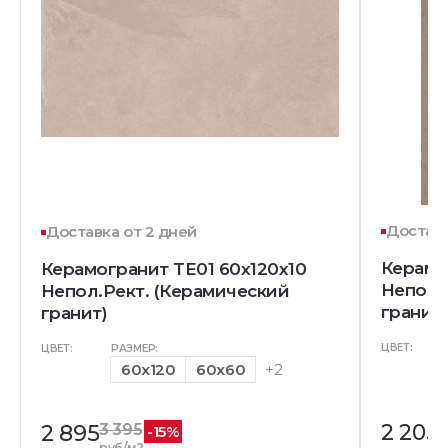
Доставк
Доставка от 2 дней
Керамо
Керамогранит TE01 60x120x10
Непол.
Непол.Рект. (Керамический
гранит)
гранит)
ЦВЕТ:
ЦВЕТ:
РАЗМЕР:
60x120
60x60
+2
2 205
2 895
3 395
-15%
руб/м2