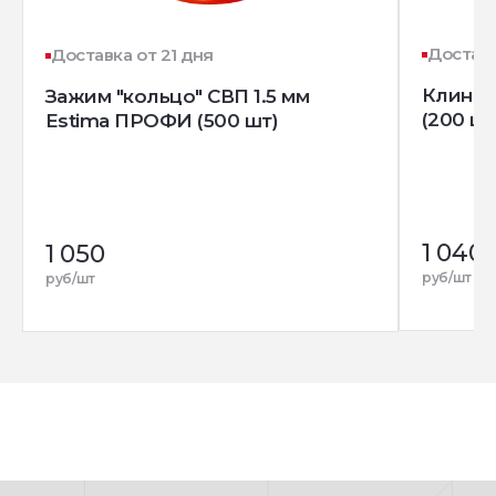
Доставк
Доставка от 21 дня
Клин д
Зажим "кольцо" СВП 1.5 мм
(200 шт
Estima ПРОФИ (500 шт)
1 040
1 050
руб/шт
руб/шт