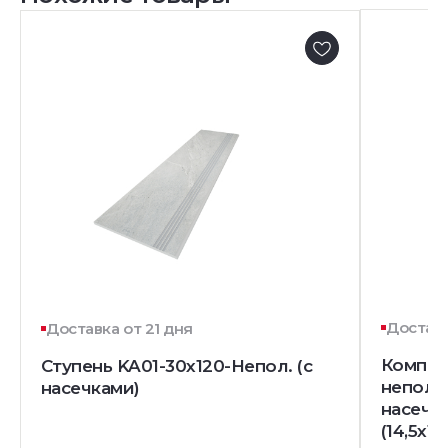
Доставк
Доставка от 21 дня
Комплек
Ступень KA01-30x120-Непол. (с
непол. 
насечками)
насечк
(14,5x12