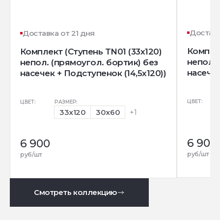
Доставк
Доставка от 21 дня
Комплек
Комплект (Ступень TN01 (33x120)
непол. 
непол. (прямоугол. бортик) без
насечек
насечек + Подступенок (14,5x120))
ЦВЕТ:
ЦВЕТ:
РАЗМЕР:
33x120
30x60
+1
6 900
6 900
руб/шт
руб/шт
Смотреть коллекцию