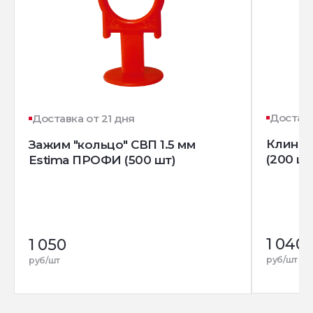
Доставк
Доставка от 21 дня
Клин д
Зажим "кольцо" СВП 1.5 мм
(200 шт
Estima ПРОФИ (500 шт)
1 040
1 050
руб/шт
руб/шт