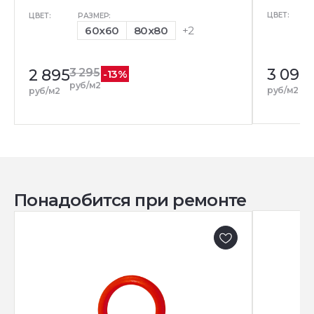
ЦВЕТ:
ЦВЕТ:
РАЗМЕР:
60x60
80x80
+2
3 095
2 895
3 295
-13%
р
руб/м2
руб/м2
руб/м2
Понадобится при ремонте