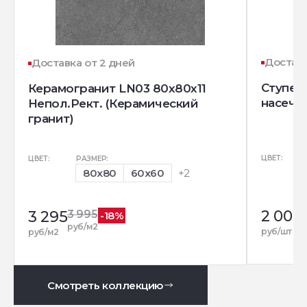
Доставк
Доставка от 2 дней
Ступень
Керамогранит LN03 80x80x11
насечк
Непол.Рект. (Керамический
гранит)
ЦВЕТ:
ЦВЕТ:
РАЗМЕР:
80x80
60x60
+2
2 005
3 295
3 995
-18%
руб/м2
руб/шт
руб/м2
Смотреть коллекцию