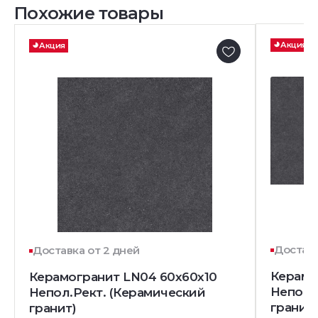
Похожие товары
Акция
Акция
Доставк
Доставка от 2 дней
Керамо
Керамогранит LN04 60x60x10
Непол.
Непол.Рект. (Керамический
гранит)
гранит)