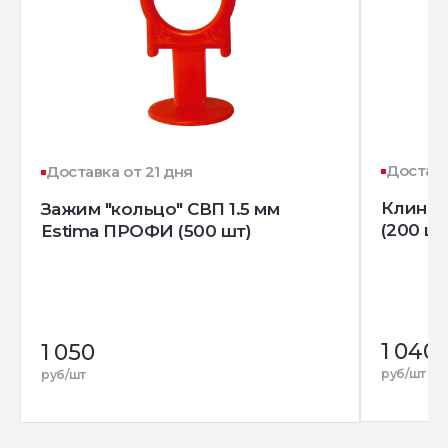
Доставк
Доставка от 21 дня
Клин д
Зажим "кольцо" СВП 1.5 мм
(200 шт
Estima ПРОФИ (500 шт)
1 040
1 050
руб/шт
руб/шт