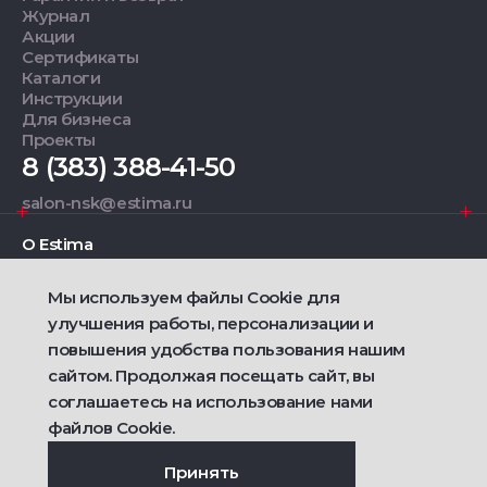
Журнал
Акции
Сертификаты
Каталоги
Инструкции
Для бизнеса
Проекты
8 (383) 388-41-50
salon-nsk@estima.ru
О Estima
Мы используем файлы Cookie для
Дизайнерам
улучшения работы, персонализации и
повышения удобства пользования нашим
Фирменные салоны
сайтом. Продолжая посещать сайт, вы
соглашаетесь на использование нами
2021 — 2026 © Estima
файлов Cookie.
Политика конфиденциальности
Договор публичной оферты о продаже товаров
Сделано
Ametist IT
Принять