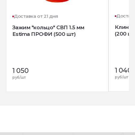
Доставк
Доставка от 21 дня
Клин д
Зажим "кольцо" СВП 1.5 мм
(200 шт
Estima ПРОФИ (500 шт)
1 040
1 050
руб/шт
руб/шт