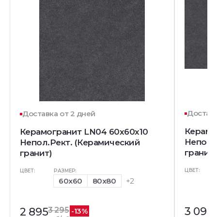
Доставк
Доставка от 2 дней
Керамо
Керамогранит LN04 60x60x10
Непол.
Непол.Рект. (Керамический
гранит)
гранит)
ЦВЕТ:
ЦВЕТ:
РАЗМЕР:
60x60
80x80
+2
3 095
2 895
3 295
-13%