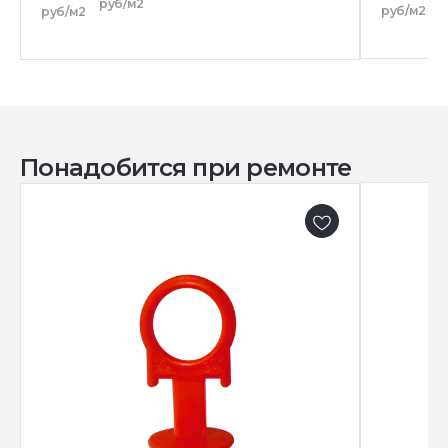
р
руб/м2
руб/м2
руб/м2
Понадобится при ремонте