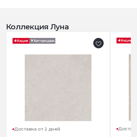
Коллекция Луна
Акция
Акция
Хит продаж
Доставк
Доставка от 2 дней