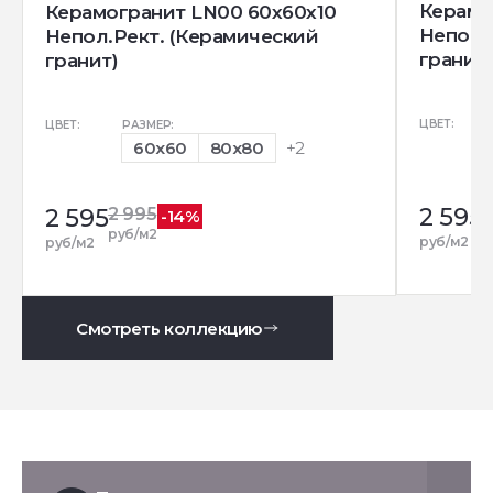
Керамо
Керамогранит LN00 60x60x10
Непол.
Непол.Рект. (Керамический
гранит)
гранит)
ЦВЕТ:
ЦВЕТ:
РАЗМЕР:
60x60
80x80
+2
2 595
2
2 595
2 995
-14%
р
руб/м2
руб/м2
руб/м2
Смотреть коллекцию