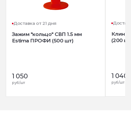
Доставк
Доставка от 21 дня
Клин д
Зажим "кольцо" СВП 1.5 мм
(200 шт
Estima ПРОФИ (500 шт)
1 040
1 050
руб/шт
руб/шт