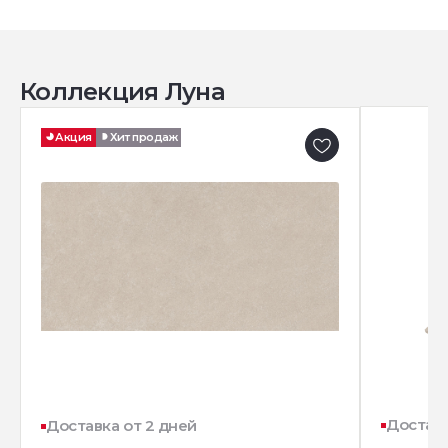
Коллекция Луна
Акция
Хит продаж
Доставк
Доставка от 2 дней