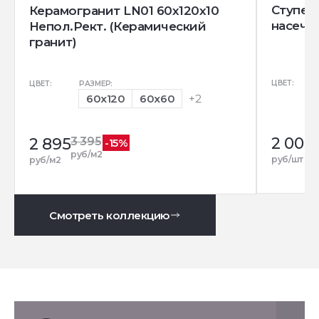
Ступень
Керамогранит LN01 60x120x10
насечк
Непол.Рект. (Керамический
гранит)
ЦВЕТ:
ЦВЕТ:
РАЗМЕР:
60x120
60x60
+2
2 005
2 895
3 395
-15%
руб/м2
руб/шт
руб/м2
Смотреть коллекцию