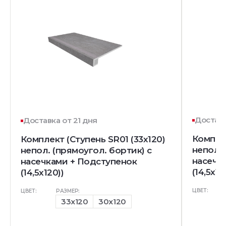
Доставк
Доставка от 21 дня
Комплек
Комплект (Ступень SR01 (33x120)
непол. 
непол. (прямоугол. бортик) с
насечк
насечками + Подступенок
(14,5x12
(14,5x120))
ЦВЕТ:
ЦВЕТ:
РАЗМЕР:
33x120
30x120