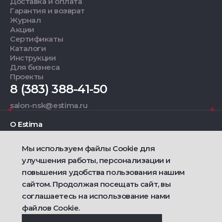
Доставка и оплата
Гарантия и возврат
Журнал
Акции
Сертификаты
Каталоги
Инструкции
Для бизнеса
Проекты
8 (383) 388-41-50
salon-nsk@estima.ru
О Estima
Мы используем файлы Cookie для
Дизайнерам
улучшения работы, персонализации и
повышения удобства пользования нашим
Фирменные салоны
сайтом. Продолжая посещать сайт, вы
соглашаетесь на использование нами
2021 — 2026 © Estima
Политика конфиденциальности
файлов Cookie.
Договор публичной оферты о продаже товаров