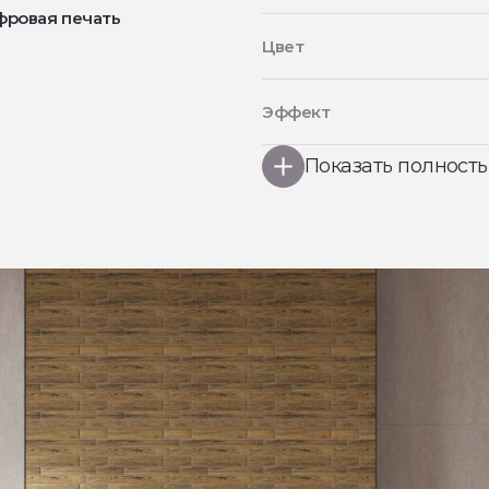
фровая печать
Цвет
Эффект
Показать полност