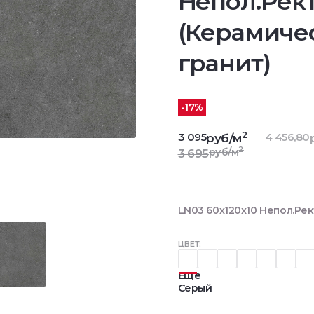
Непол.Рект
(Керамиче
гранит)
-17%
2
3 095
4 456,80
руб/м
2
руб/м
3 695
LN03 60x120x10 Непол.Рек
ЦВЕТ:
Еще
Серый