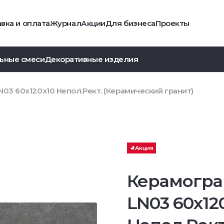
вка и оплата
Журнал
Акции
Для бизнеса
Проекты
ьные смеси
Декоративные изделия
03 60x120x10 Непол.Рект. (Керамический гранит)
Акция
Керамогра
LN03 60x12