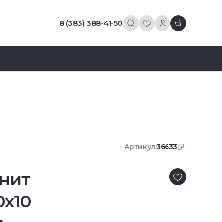
8 (383) 388-41-50
Артикул:
36633
нит
0x10