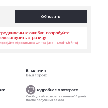
Обновить
предвиденные ошибки, попробуйте
перезагрузить страницу
робуйте сбросить кеш Ctrl + F5 (Mac — Cmd + Shift + R)
В наличии:
Ваш город:
вке
Подробнее о возврате
Свободный возврат в течение 14 дней
после получения заказа