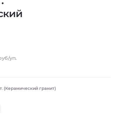
.
ский
руб/уп.
т. (Керамический гранит)