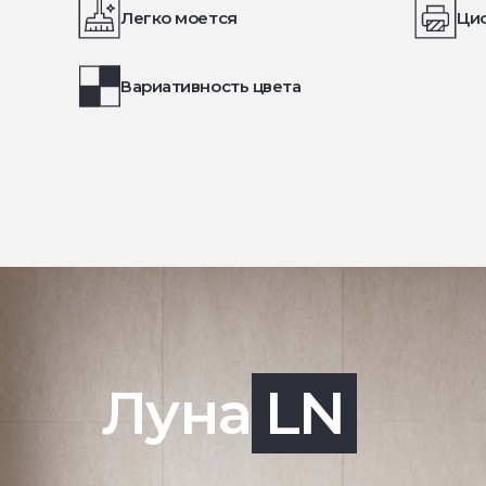
Легко моется
Ци
Вариативность цвета
Луна
LN