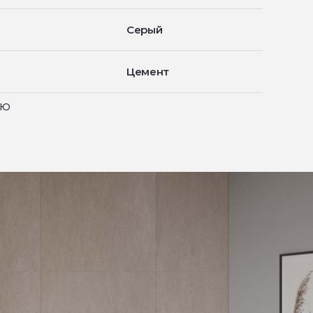
Серый
Цемент
ью