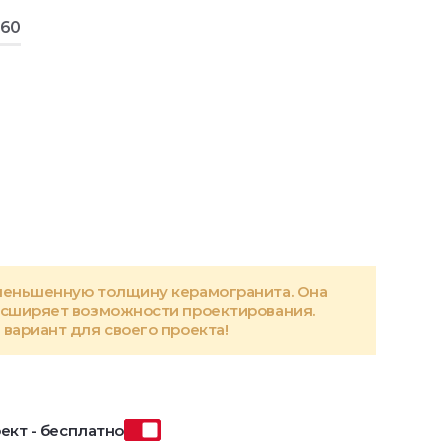
160
меньшенную толщину керамогранита. Она
асширяет возможности проектирования.
вариант для своего проекта!
ект - бесплатно