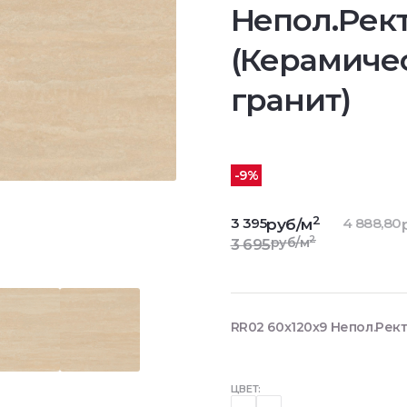
Непол.Рект
(Керамиче
гранит)
-9%
2
3 395
4 888,80
руб/м
2
руб/м
3 695
RR02 60x120x9 Непол.Рект
ЦВЕТ: