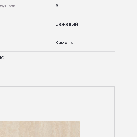
сунков
8
Бежевый
Камень
ью