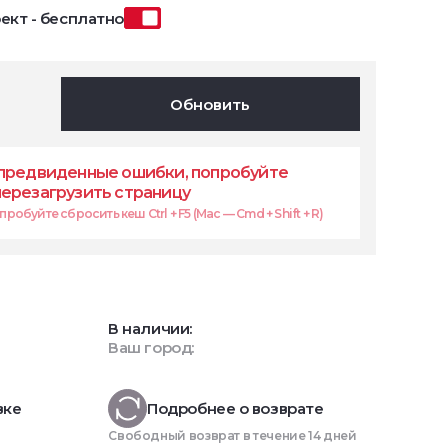
ект - бесплатно
Обновить
предвиденные ошибки, попробуйте
перезагрузить страницу
робуйте сбросить кеш Ctrl + F5 (Mac — Cmd + Shift + R)
В наличии:
Ваш город:
вке
Подробнее о возврате
Свободный возврат в течение 14 дней