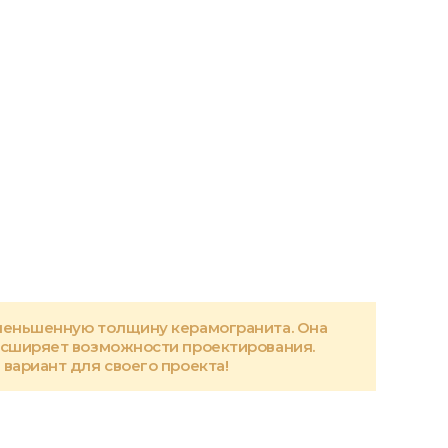
меньшенную толщину керамогранита. Она
асширяет возможности проектирования.
вариант для своего проекта!