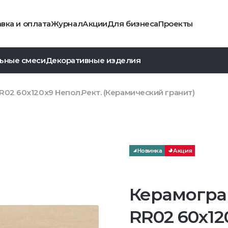
вка и оплата
Журнал
Акции
Для бизнеса
Проекты
ьные смеси
Декоративные изделия
02 60x120x9 Непол.Рект. (Керамический гранит)
Новинка
Акция
Керамогра
RR02 60x12