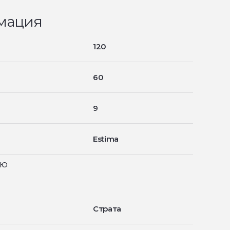
мация
120
60
9
Estima
ью
Страта