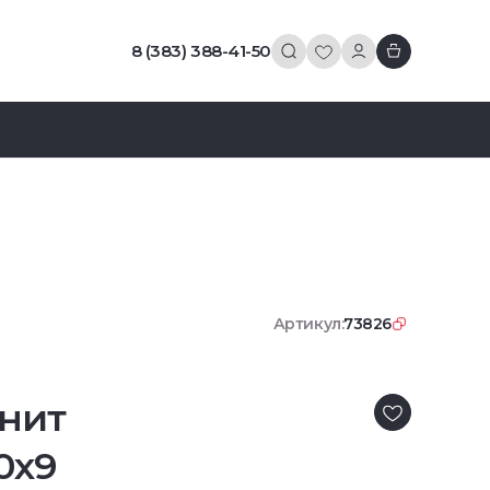
8 (383) 388-41-50
Артикул:
73826
нит
0x9