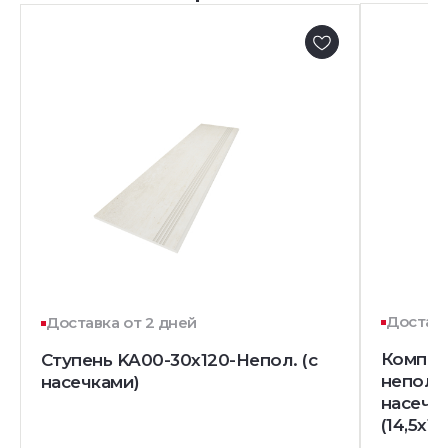
Доставк
Доставка от 2 дней
Комплек
Ступень KA00-30x120-Непол. (с
непол. 
насечками)
насечк
(14,5x12