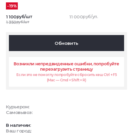
-19%
1 100
руб/шт
11 000
руб/уп.
1 350
руб/шт
Обновить
Возникли непредвиденные ошибки, попробуйте
перезагрузить страницу
Если это не помоглу попробуйте сбросить кеш Ctrl + F5
(Mac — Cmd + Shift + R)
Курьером:
Самовывоз:
В наличии:
Ваш город: