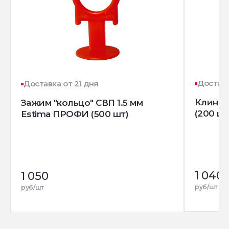
Доставк
Доставка от 21 дня
Клин д
Зажим "кольцо" СВП 1.5 мм
(200 шт
Estima ПРОФИ (500 шт)
1 040
1 050
руб/шт
руб/шт