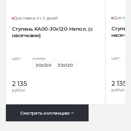
Доставк
Доставка от 2 дней
Ступень
Ступень KA00-30x120-Непол. (с
насечк
насечками)
ЦВЕТ:
ЦВЕТ:
РАЗМЕР:
30x120
33x120
2 135
2 135
руб/шт
руб/шт
Смотреть коллекцию