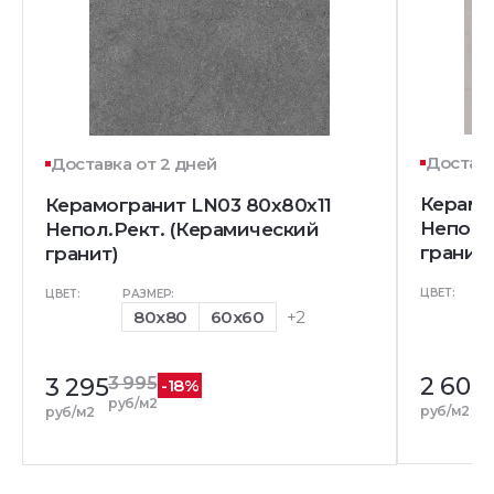
Доставк
Доставка от 2 дней
Керамо
Керамогранит LN03 80x80x11
Непол.
Непол.Рект. (Керамический
гранит)
гранит)
ЦВЕТ:
ЦВЕТ:
РАЗМЕР:
80x80
60x60
+2
2 605
3 295
3 995
-18%
руб/м2
руб/м2
руб/м2