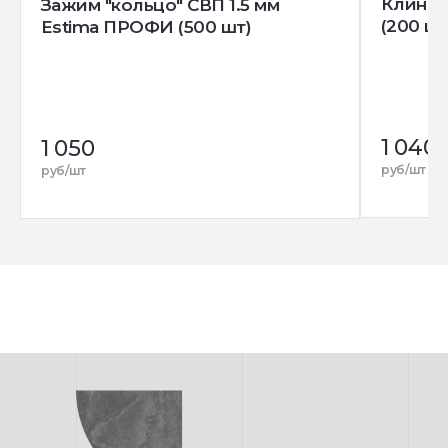
Клин д
Зажим "кольцо" СВП 1.5 мм
(200 шт
Estima ПРОФИ (500 шт)
1 040
1 050
руб/шт
руб/шт