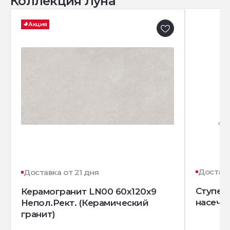
Коллекция Луна
Акция
Доставк
Доставка от 21 дня
Ступень
Керамогранит LN00 60x120x9
насечк
Непол.Рект. (Керамический
гранит)