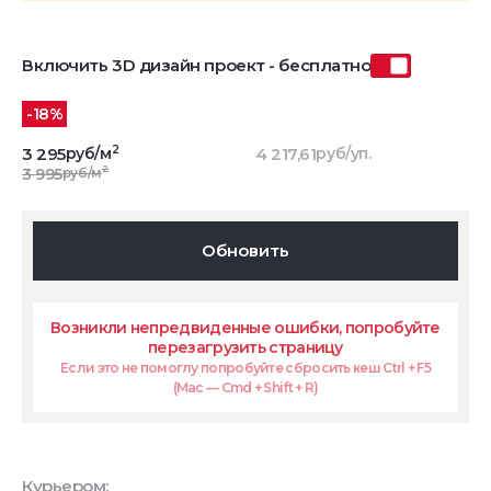
Включить 3D дизайн проект - бесплатно
-18%
2
3 295
руб/м
4 217,61
руб/уп.
2
3 995
руб/м
Обновить
Возникли непредвиденные ошибки, попробуйте
перезагрузить страницу
Если это не помоглу попробуйте сбросить кеш Ctrl + F5
(Mac — Cmd + Shift + R)
Курьером: