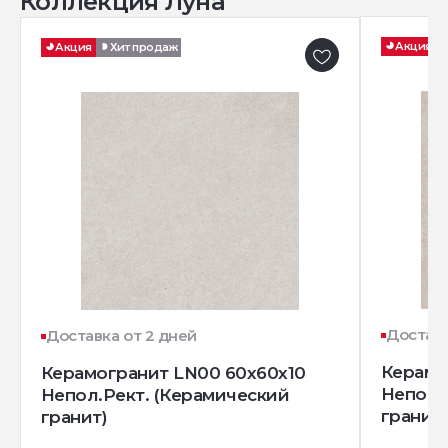
Коллекция Луна
Акция
Акция
Хит продаж
Доставк
Доставка от 2 дней
Керамо
Керамогранит LN00 60x60x10
Непол.
Непол.Рект. (Керамический
гранит)
гранит)