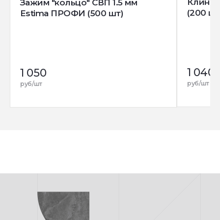
Клин д
Зажим "кольцо" СВП 1.5 мм
(200 шт
Estima ПРОФИ (500 шт)
1 040
1 050
руб/шт
руб/шт