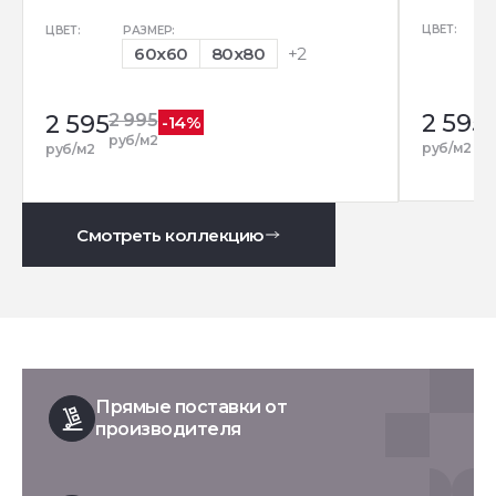
ЦВЕТ:
ЦВЕТ:
РАЗМЕР:
60x60
80x80
+2
2 595
2
2 595
2 995
-14%
р
руб/м2
руб/м2
руб/м2
Смотреть коллекцию
Прямые поставки от
производителя