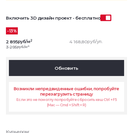
Включить 3D дизайн проект - бесплатно
-13%
2
2 895
руб/м
4 168,80
руб/уп.
2
3 295
руб/м
Обновить
Возникли непредвиденные ошибки, попробуйте
перезагрузить страницу
Если это не помоглу попробуйте сбросить кеш Ctrl + F5
(Mac — Cmd + Shift + R)
Курьером: