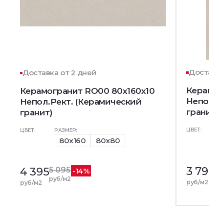
Доставк
Доставка от 2 дней
Керамо
Керамогранит RO00 80x160x10
Непол.
Непол.Рект. (Керамический
гранит)
гранит)
ЦВЕТ:
ЦВЕТ:
РАЗМЕР:
80x160
80x80
3 795
4
4 395
5 095
-14%
р
руб/м2
руб/м2
руб/м2