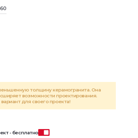
160
меньшенную толщину керамогранита. Она
асширяет возможности проектирования.
вариант для своего проекта!
ект - бесплатно