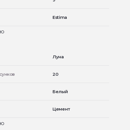
Estima
ью
Луна
сунков
20
Белый
Цемент
ью