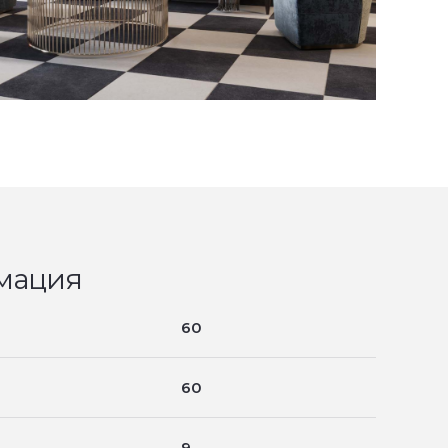
мация
60
60
9