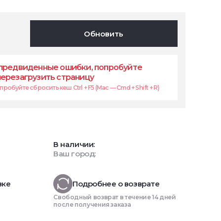
Обновить
предвиденные ошибки, попробуйте
перезагрузить страницу
робуйте сбросить кеш Ctrl + F5 (Mac — Cmd + Shift + R)
В наличии:
Ваш город:
вке
Подробнее о возврате
Свободный возврат в течение 14 дней
после получения заказа