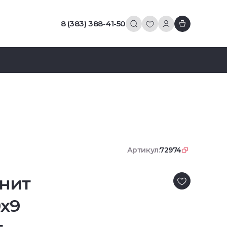
8 (383) 388-41-50
Артикул:
72974
нит
0x9