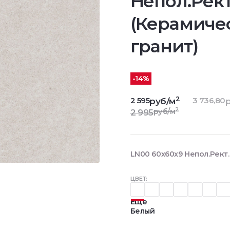
Непол.Рект
(Керамиче
гранит)
-14%
2
2 595
3 736,80
руб/м
р
2
руб/м
2 995
LN00 60x60x9 Непол.Рект.
ЦВЕТ:
Еще
Белый