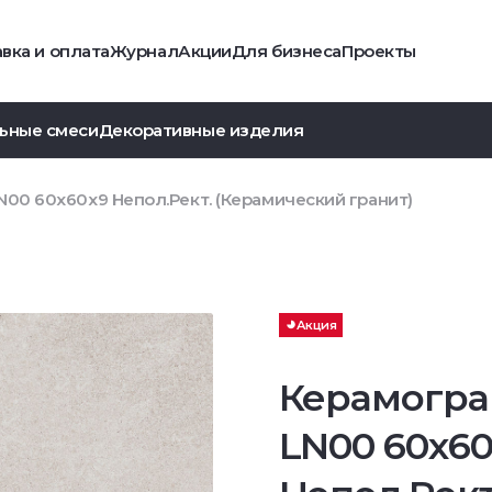
вка и оплата
Журнал
Акции
Для бизнеса
Проекты
ьные смеси
Декоративные изделия
N00 60x60x9 Непол.Рект. (Керамический гранит)
Акция
Керамогра
LN00 60x6