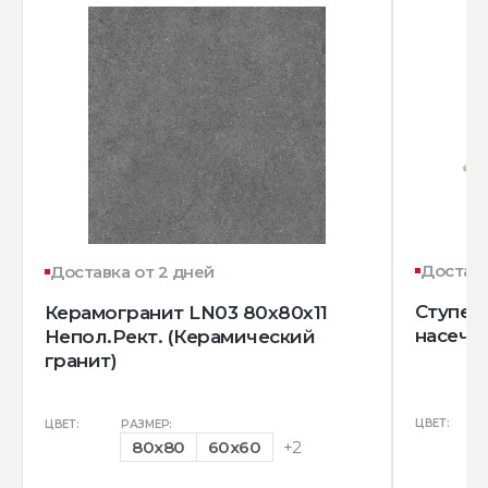
Доставк
Доставка от 2 дней
Ступень
Керамогранит LN03 80x80x11
насечк
Непол.Рект. (Керамический
гранит)
ЦВЕТ:
ЦВЕТ:
РАЗМЕР:
80x80
60x60
+2