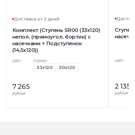
Доставк
Доставка от 2 дней
Ступень
Комплект (Ступень SR00 (33x120)
насечк
непол. (прямоугол. бортик) с
насечками + Подступенок
(14,5x120))
ЦВЕТ:
ЦВЕТ:
РАЗМЕР:
33x120
30x120
2 135
7 265
руб/шт
руб/шт