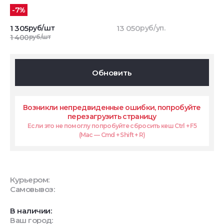
-7%
1 305
руб/шт
13 050
руб/уп.
1 400
руб/шт
Обновить
Возникли непредвиденные ошибки, попробуйте
перезагрузить страницу
Если это не помоглу попробуйте сбросить кеш Ctrl + F5
(Mac — Cmd + Shift + R)
Курьером:
Самовывоз:
В наличии:
Ваш город: