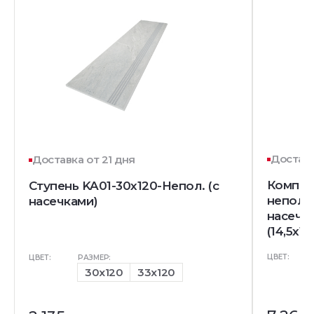
Доставк
Доставка от 21 дня
Комплек
Ступень KA01-30x120-Непол. (с
непол. 
насечками)
насечк
(14,5x12
ЦВЕТ:
ЦВЕТ:
РАЗМЕР:
30x120
33x120