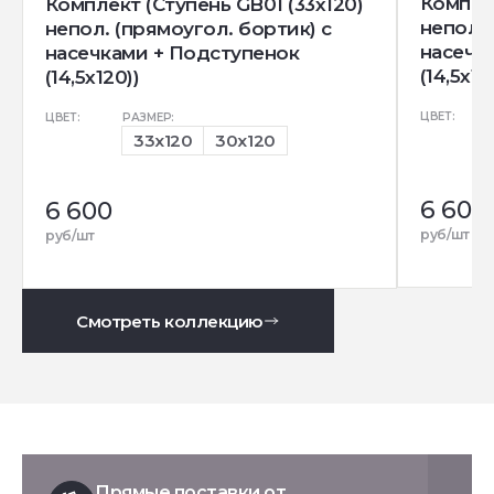
Комплек
Комплект (Ступень GB01 (33x120)
непол. 
непол. (прямоугол. бортик) с
насечк
насечками + Подступенок
(14,5x12
(14,5x120))
ЦВЕТ:
ЦВЕТ:
РАЗМЕР:
33x120
30x120
6 600
6 600
руб/шт
руб/шт
Смотреть коллекцию
Прямые поставки от