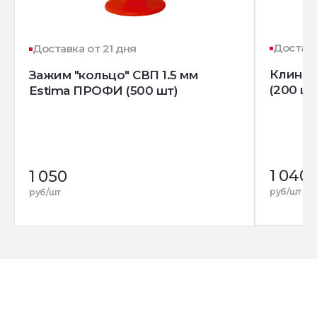
Доставк
Доставка от 21 дня
Клин д
Зажим "кольцо" СВП 1.5 мм
(200 шт
Estima ПРОФИ (500 шт)
1 040
1 050
руб/шт
руб/шт