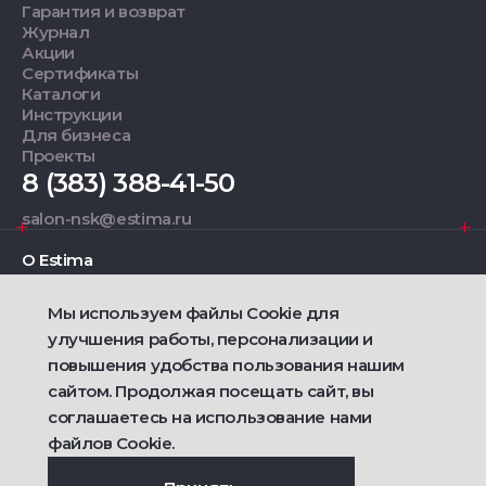
Гарантия и возврат
Журнал
Акции
Сертификаты
Каталоги
Инструкции
Для бизнеса
Проекты
8 (383) 388-41-50
salon-nsk@estima.ru
О Estima
Мы используем файлы Cookie для
Дизайнерам
улучшения работы, персонализации и
повышения удобства пользования нашим
Фирменные салоны
сайтом. Продолжая посещать сайт, вы
соглашаетесь на использование нами
2021 — 2026 © Estima
Политика конфиденциальности
файлов Cookie.
Договор публичной оферты о продаже товаров
Сделано
Ametist IT