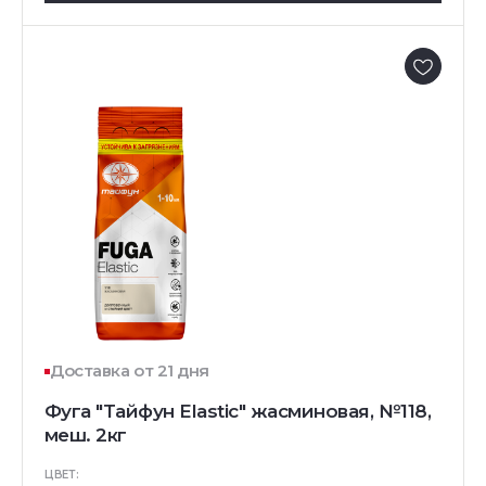
Доставка от 21 дня
Фуга "Тайфун Elastic" жасминовая, №118,
меш. 2кг
ЦВЕТ: