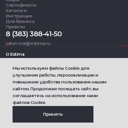
Сертификаты
Каталоги
Инструкции
Для бизнеса
Проекты
8 (383) 388-41-50
salon-nsk@estima.ru
О Estima
Мы используем файлы Cookie для
Дизайнерам
улучшения работы, персонализации и
повышения удобства пользования нашим
Фирменные салоны
сайтом. Продолжая посещать сайт, вы
соглашаетесь на использование нами
2021 — 2026 © Estima
Политика конфиденциальности
файлов Cookie.
Договор публичной оферты о продаже товаров
Сделано
Ametist IT
Принять
Дизайн
Riverstart