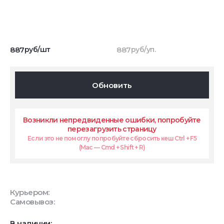
887
руб/шт
887
руб/уп.
Обновить
Возникли непредвиденные ошибки, попробуйте
перезагрузить страницу
Если это не помоглу попробуйте сбросить кеш Ctrl + F5
(Mac — Cmd + Shift + R)
Курьером:
Самовывоз:
В наличии: