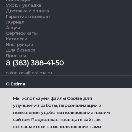
Уход и укладка
Доставка и оплата
Гарантия и возврат
Журнал
Акции
Сертификаты
Каталоги
Инструкции
Для бизнеса
Проекты
8 (383) 388-41-50
salon-nsk@estima.ru
О Estima
Мы используем файлы Cookie для
Дизайнерам
улучшения работы, персонализации и
повышения удобства пользования нашим
Фирменные салоны
сайтом. Продолжая посещать сайт, вы
соглашаетесь на использование нами
2021 — 2026 © Estima