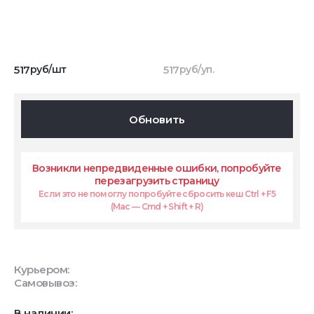
517
руб/шт
517
руб/уп.
Обновить
Возникли непредвиденные ошибки, попробуйте
перезагрузить страницу
Если это не помоглу попробуйте сбросить кеш Ctrl + F5
(Mac — Cmd + Shift + R)
Курьером:
Самовывоз:
В наличии: