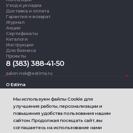
Уход и укладка
Доставка и оплата
Гарантия и возврат
Журнал
Акции
Сертификаты
Каталоги
Инструкции
Для бизнеса
Проекты
8 (383) 388-41-50
salon-nsk@estima.ru
О Estima
Мы используем файлы Cookie для
Дизайнерам
улучшения работы, персонализации и
повышения удобства пользования нашим
Фирменные салоны
сайтом. Продолжая посещать сайт, вы
соглашаетесь на использование нами
2021 — 2026 © Estima