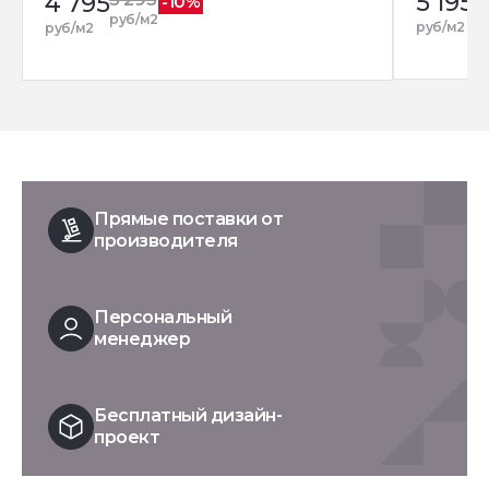
5 195
4 795
-10%
р
руб/м2
руб/м2
руб/м2
Прямые поставки от
производителя
Персональный
менеджер
Бесплатный дизайн-
проект