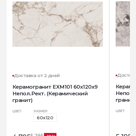
Доставк
Доставка от 2 дней
Керамо
Керамогранит EXM101 60x120x9
Непол.
Непол.Рект. (Керамический
гранит)
гранит)
ЦВЕТ:
ЦВЕТ:
РАЗМЕР:
60x120
5
5 295