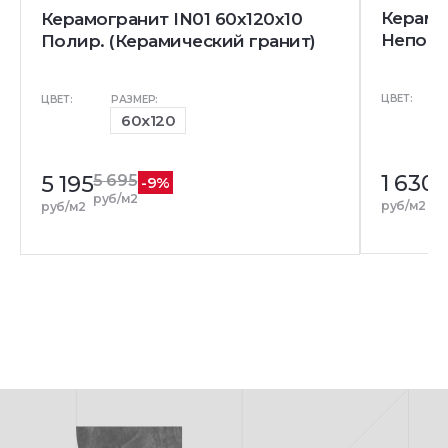
Керамо
Керамогранит IN01 60x120х10
Непол.
Полир. (Керамический гранит)
ЦВЕТ:
ЦВЕТ:
РАЗМЕР:
60x120
1 630
5 195
5 695
-9%
руб/м2
руб/м2
руб/м2