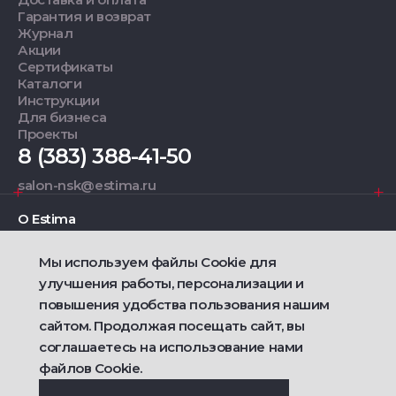
Гарантия и возврат
Журнал
Акции
Сертификаты
Каталоги
Инструкции
Для бизнеса
Проекты
8 (383) 388-41-50
salon-nsk@estima.ru
О Estima
Мы используем файлы Cookie для
Дизайнерам
улучшения работы, персонализации и
повышения удобства пользования нашим
Фирменные салоны
сайтом. Продолжая посещать сайт, вы
соглашаетесь на использование нами
2021 — 2026 © Estima
Политика конфиденциальности
файлов Cookie.
Договор публичной оферты о продаже товаров