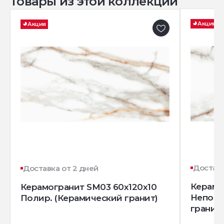
Товары из этой коллекции
Акция
Акция
Доставк
Доставка от 2 дней
Керамо
Керамогранит SM03 60x120x10
Непол.
Полир. (Керамический гранит)
гранит)