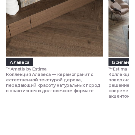
Алавеса
Бриганти
™Ametis by Estima
™Estima Си
Коллекция Алавеса — керамогранит с
Коллекция 
естественной текстурой дерева,
поверхност
передающий красоту натуральных пород
решением д
в практичном и долговечном формате
современно
акцентом