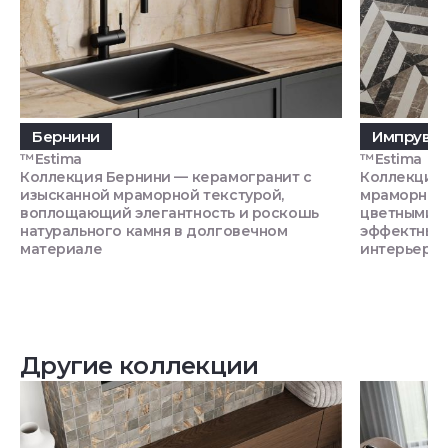
Бернини
Импрув
™Estima
™Estima
Коллекция Бернини — керамогранит с
Коллекция 
изысканной мраморной текстурой,
мраморной 
воплощающий элегантность и роскошь
цветными 
натурального камня в долговечном
эффектный 
материале
интерьере
Другие коллекции