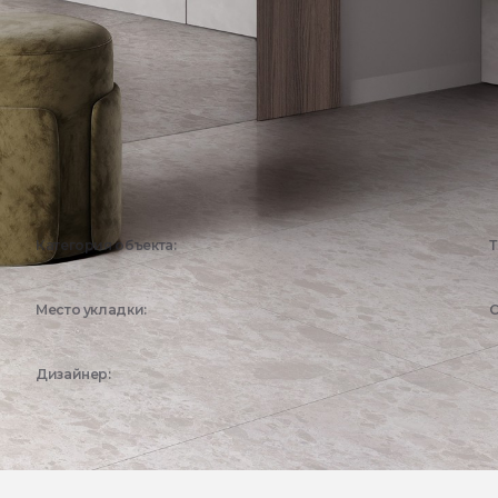
Категория объекта:
Т
Жилые объекты
Место укладки:
С
Прихожая
Дизайнер:
Эстима Дизайн