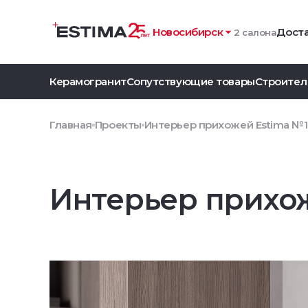
Новосибирск
Доста
2 салона
Керамогранит
Сопутствующие товары
Строител
Главная
Проекты
Интерьер прихожей Estima №1
Интерьер прихож