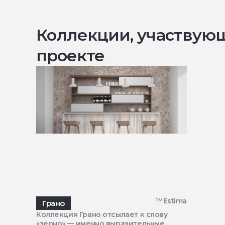
Коллекции, участвую
проекте
™Estima
Грано
Коллекция Грано отсылает к слову
«зерно» — именно выразительные