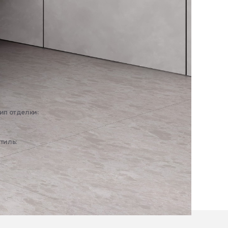
ип отделки:
Интерьер
тиль:
Минимализм