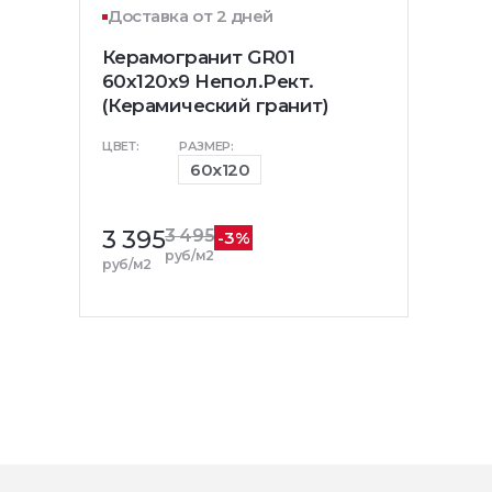
Доставка от 2 дней
Керамогранит GR01
60x120x9 Непол.Рект.
(Керамический гранит)
ЦВЕТ:
РАЗМЕР:
60x120
3 395
3 495
-3%
руб/м2
руб/м2