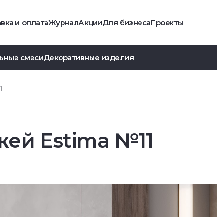
вка и оплата
Журнал
Акции
Для бизнеса
Проекты
ьные смеси
Декоративные изделия
1
ей Estima №11