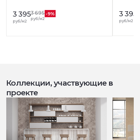
3 395
3
3 395
3 695
-9%
р
руб/м2
руб/м2
руб/м2
Коллекции, участвующие в
проекте