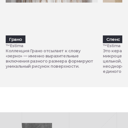
Грано
Спенс
™Estima
™Estima
Коллекция Грано отсылает к слову
Это керамо
«зерно» — именно выразительные
микроцемен
включения разного размера формируют
цельной, гл
уникальный рисунок поверхности.
неоднород
единого пр