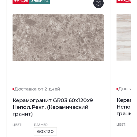
Акция
Акция
Новинка
Доставк
Доставка от 2 дней
Керамо
Керамогранит GR03 60x120x9
Непол.
Непол.Рект. (Керамический
гранит)
гранит)
ЦВЕТ:
ЦВЕТ:
РАЗМЕР:
60x120