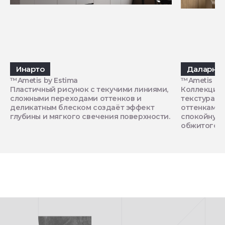
Инарто
Даларна
™Ametis by Estima
™Ametis by 
Пластичный рисунок с текучими линиями,
Коллекция 
сложными переходами оттенков и
текстура с
деликатным блеском создаёт эффект
оттенками,
глубины и мягкого свечения поверхности.
спокойную
обжитого п