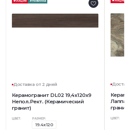
Акция
Акция
Новинка
Доставк
Доставка от 2 дней
Керамо
Керамогранит DL02 19,4х120х9
Лаппат
Непол.Рект. (Керамический
гранит)
гранит)
ЦВЕТ:
ЦВЕТ:
РАЗМЕР:
19.4x120