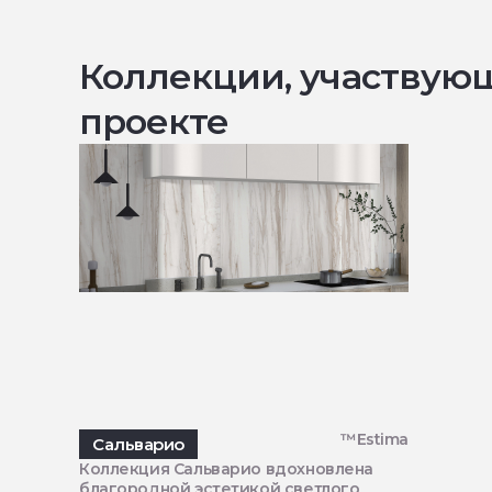
Коллекции, участвую
проекте
™Estima
Сальварио
Коллекция Сальварио вдохновлена
благородной эстетикой светлого