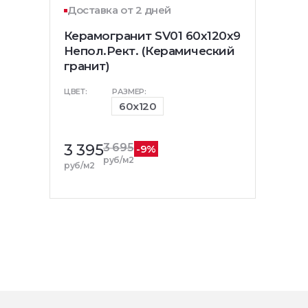
Доставка от 2 дней
Керамогранит SV01 60x120x9
Непол.Рект. (Керамический
гранит)
ЦВЕТ:
РАЗМЕР:
60x120
3 395
3 695
-9%
руб/м2
руб/м2