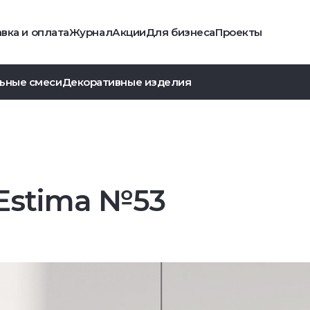
вка и оплата
Журнал
Акции
Для бизнеса
Проекты
ьные смеси
Декоративные изделия
Estima №53