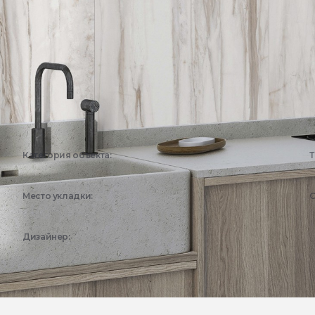
Категория объекта:
Т
Жилые объекты
Место укладки:
С
Кухня
Дизайнер:
Эстима Дизайн