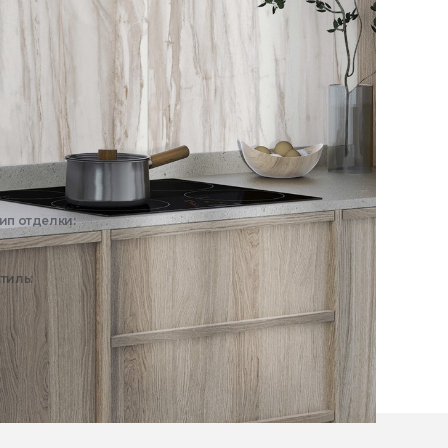
ип отделки:
Интерьер
тиль:
Современный