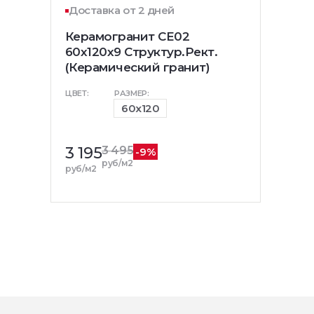
Доставка от 2 дней
Керамогранит CE02
60x120x9 Структур.Рект.
(Керамический гранит)
ЦВЕТ:
РАЗМЕР:
60x120
3 195
3 495
-9%
руб/м2
руб/м2