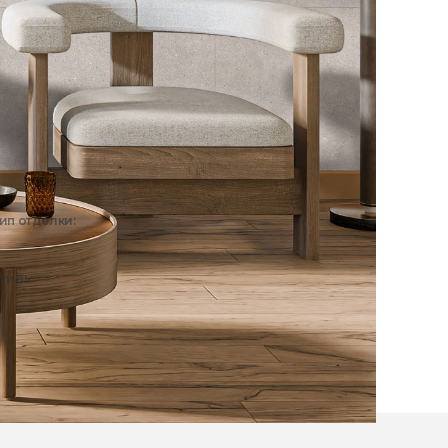
ип отделки:
Интерьер
тиль:
Сканди