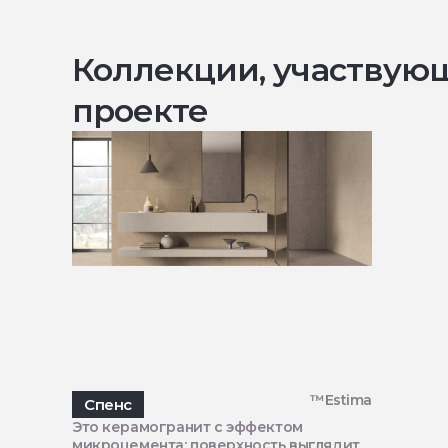
Коллекции, участвую
проекте
™Estima
Спенс
Это керамогранит с эффектом
микроцемента: поверхность выглядит