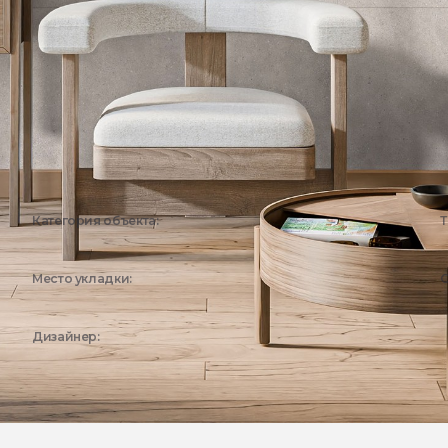
Категория объекта:
Т
Жилые объекты
Место укладки:
С
Гостиная
Дизайнер:
Эстима Дизайн