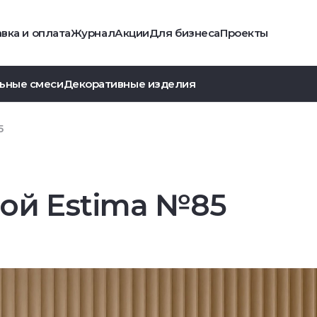
вка и оплата
Журнал
Акции
Для бизнеса
Проекты
ьные смеси
Декоративные изделия
5
ой Estima №85