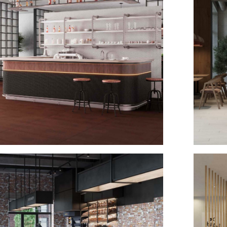
 Estima №5
Интерье
2025