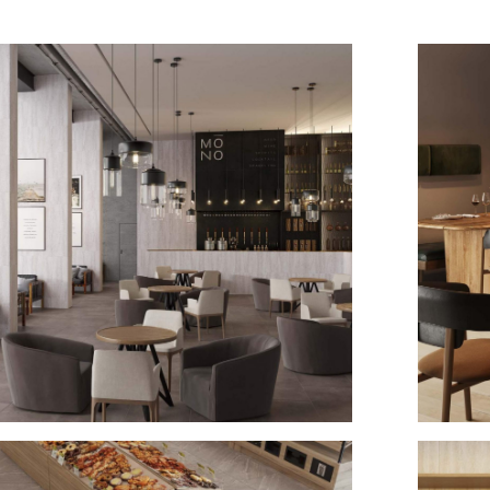
 Estima №14
Интерье
2025