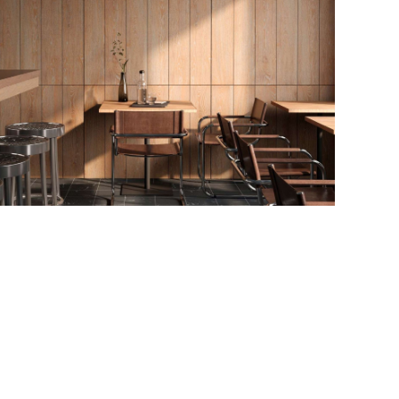
р кафе Estima №15