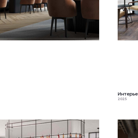
 Estima №7
Интерье
2025