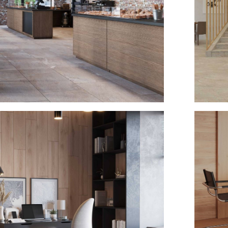
 Estima №2
Интерье
2025