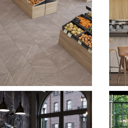
Estima №11
Интерье
2025