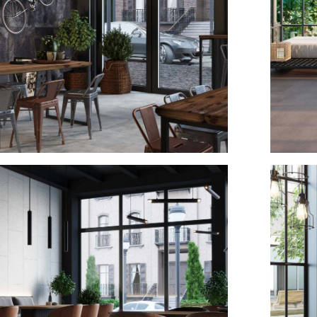
 Estima №9
Интерье
2025