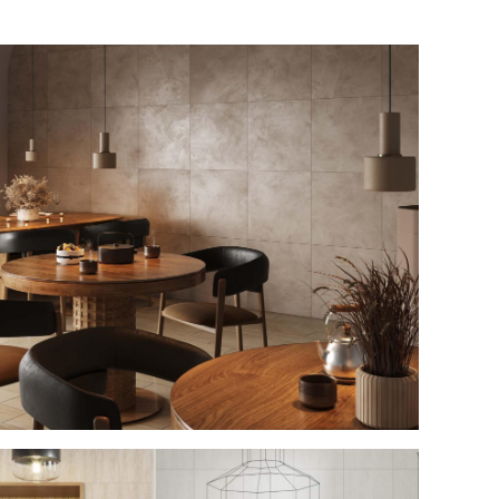
р кафе Estima №13