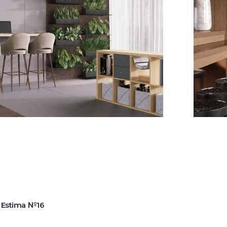
Интерье
2025
 Estima №16