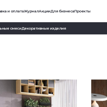
вка и оплата
Журнал
Акции
Для бизнеса
Проекты
ьные смеси
Декоративные изделия