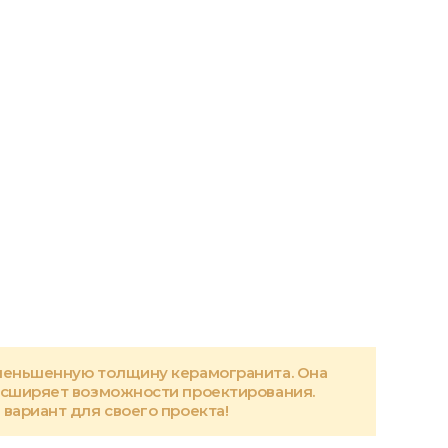
меньшенную толщину керамогранита. Она
асширяет возможности проектирования.
вариант для своего проекта!