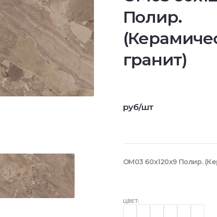
Полир.
(Керамиче
гранит)
руб/шт
OM03 60x120х9 Полир. (К
ЦВЕТ: