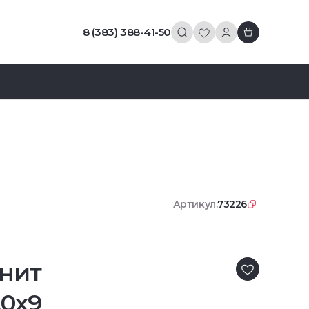
8 (383) 388-41-50
Артикул:
73226
нит
20х9