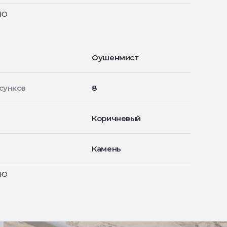
ью
Оушенмист
сунков
8
Коричневый
Камень
ью