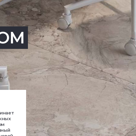
OM
минает
ежных
ом
нный
 новой