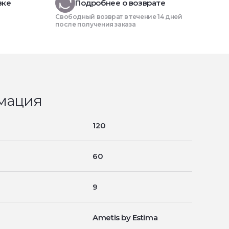
вке
Подробнее о возврате
Свободный возврат в течение 14 дней
после получения заказа
мация
120
60
9
Ametis by Estima