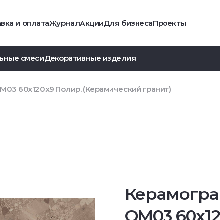
вка и оплата
Журнал
Акции
Для бизнеса
Проекты
ьные смеси
Декоративные изделия
M03 60x120х9 Полир. (Керамический гранит)
Керамогра
OM03 60x1