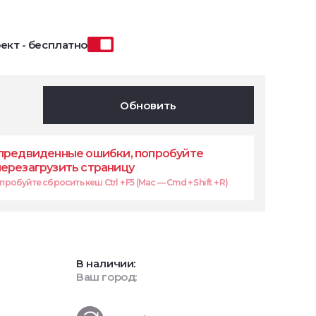
ект - бесплатно
Обновить
предвиденные ошибки, попробуйте
перезагрузить страницу
робуйте сбросить кеш Ctrl + F5 (Mac — Cmd + Shift + R)
В наличии:
Ваш город: