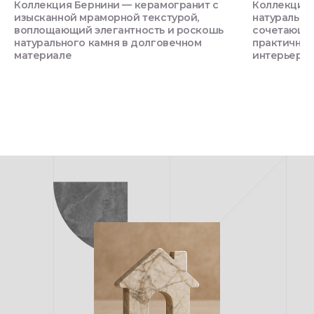
Коллекция Бернини — керамогранит с
Коллекция 
изысканной мраморной текстурой,
натурально
воплощающий элегантность и роскошь
сочетающий
натурального камня в долговечном
практичнос
материале
интерьеро