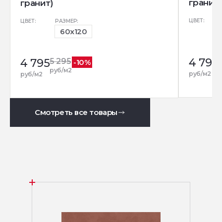
гранит)
гранит)
ЦВЕТ:
ЦВЕТ:
РАЗМЕР:
60x120
4 795
4 795
5 295
-10%
р
руб/м2
руб/м2
руб/м2
Смотреть все товары