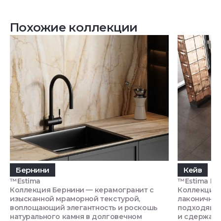
Похожие коллекции
Бернини
Кейв
™Estima
™Estima П
Коллекция Бернини — керамогранит с
Коллекция 
изысканной мраморной текстурой,
лаконичной
воплощающий элегантность и роскошь
подходящи
натурального камня в долговечном
и сдержан